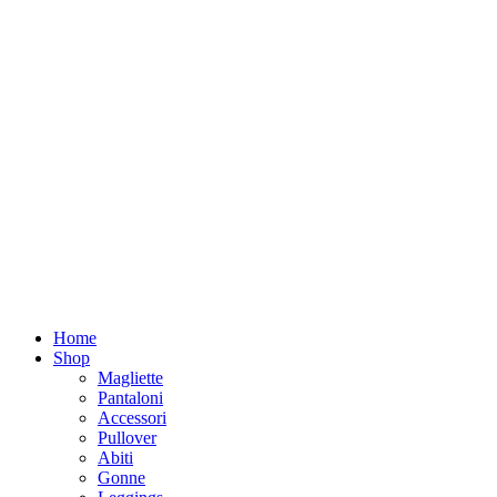
ADD ANYTHING HERE OR JUST REMOVE IT…
Home
Shop
Magliette
Pantaloni
Accessori
Pullover
Abiti
Gonne