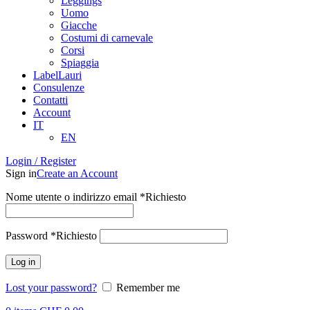
Leggings
Uomo
Giacche
Costumi di carnevale
Corsi
Spiaggia
LabelLauri
Consulenze
Contatti
Account
IT
EN
Login / Register
Sign in
Create an Account
Nome utente o indirizzo email
*
Richiesto
Password
*
Richiesto
Log in
Lost your password?
Remember me